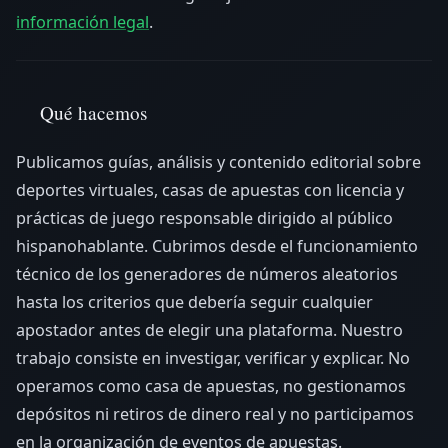
información legal
.
Qué hacemos
Publicamos guías, análisis y contenido editorial sobre
deportes virtuales, casas de apuestas con licencia y
prácticas de juego responsable dirigido al público
hispanohablante. Cubrimos desde el funcionamiento
técnico de los generadores de números aleatorios
hasta los criterios que debería seguir cualquier
apostador antes de elegir una plataforma. Nuestro
trabajo consiste en investigar, verificar y explicar. No
operamos como casa de apuestas, no gestionamos
depósitos ni retiros de dinero real y no participamos
en la organización de eventos de apuestas.