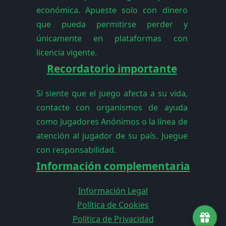
económica. Apueste solo con dinero
que pueda permitirse perder y
únicamente en plataformas con
licencia vigente.
Recordatorio importante
Si siente que el juego afecta a su vida,
contacte con organismos de ayuda
como Jugadores Anónimos o la línea de
atención al jugador de su país. Juegue
con responsabilidad.
Información complementaria
Información Legal
Política de Cookies
Política de Privacidad