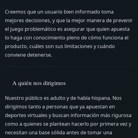
Creemos que un usuario bien informado toma
mejores decisiones, y que la mejor manera de prevenir
el juego problemático es asegurar que quien apuesta
lo haga con conocimiento pleno de cómo funciona el
producto, cuáles son sus limitaciones y cuándo
conviene detenerse.
A quién nos dirigimos
Nuestro público es adulto y de habla hispana. Nos
dirigimos tanto a personas que ya apuestan en
deportes virtuales y buscan información más rigurosa
como a quienes se plantean hacerlo por primera vez y
necesitan una base sólida antes de tomar una