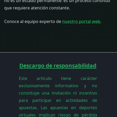
no es un estado permanente: es un proceso continuo
que requiere atención constante.
Conoce al equipo experto de
nuestro portal web
.
Descargo de responsabilidad
Este artículo tiene carácter
exclusivamente informativo y no
constituye una invitación ni incentivo
para participar en actividades de
apuestas. Las apuestas en deportes
virtuales implican riesgo de pérdida