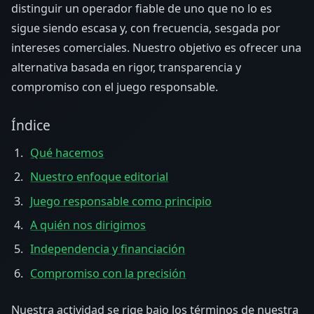
distinguir un operador fiable de uno que no lo es
sigue siendo escasa y, con frecuencia, sesgada por
intereses comerciales. Nuestro objetivo es ofrecer una
alternativa basada en rigor, transparencia y
compromiso con el juego responsable.
Índice
Qué hacemos
Nuestro enfoque editorial
Juego responsable como principio
A quién nos dirigimos
Independencia y financiación
Compromiso con la precisión
Nuestra actividad se rige bajo los términos de nuestra