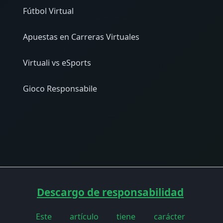
Fútbol Virtual
Apuestas en Carreras Virtuales
Virtuali vs eSports
Gioco Responsabile
Descargo de responsabilidad
Este artículo tiene carácter